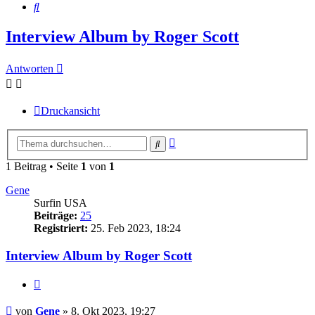
Suche
Interview Album by Roger Scott
Antworten
Druckansicht
Erweiterte
Suche
Suche
1 Beitrag • Seite
1
von
1
Gene
Surfin USA
Beiträge:
25
Registriert:
25. Feb 2023, 18:24
Interview Album by Roger Scott
Zitieren
Beitrag
von
Gene
»
8. Okt 2023, 19:27