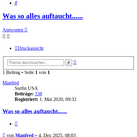
Suche
Was so alles auftaucht......
Antworten
Druckansicht
Erweiterte
Suche
Suche
1 Beitrag • Seite
1
von
1
Manfred
Surfin USA
Beiträge:
338
Registriert:
1. Mai 2020, 09:32
Was so alles auftaucht......
Zitieren
Beitrag
von
Manfred
»
4. Dez 2025, 08:03