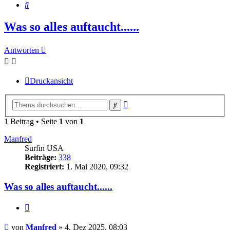
Suche
Was so alles auftaucht......
Antworten
Druckansicht
Erweiterte
Suche
Suche
1 Beitrag • Seite
1
von
1
Manfred
Surfin USA
Beiträge:
338
Registriert:
1. Mai 2020, 09:32
Was so alles auftaucht......
Zitieren
Beitrag
von
Manfred
»
4. Dez 2025, 08:03