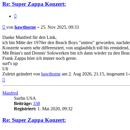
Re: Super Zappa Konzert:
Zitieren
Beitrag
von
hawthorne
»
25. Nov 2025, 09:33
Danke Manfred für den Link,
ich bin Mitte der 1970er den Beach Boys "untreu" geworden, nachdem
Konzerte waren sehr differenziert, von unglaublich toll bis ermüdend,
Mit Brian's und Dennis' Solowerken bin ich dann wieder zu den Beac
Frank Zappa höre ich immer noch gerne.
surf's up
Uli
Zuletzt geändert von
hawthorne
am 2. Aug 2026, 21:15, insgesamt 1-
Nach
oben
Manfred
Surfin USA
Beiträge:
338
Registriert:
1. Mai 2020, 09:32
Re: Super Zappa Konzert: