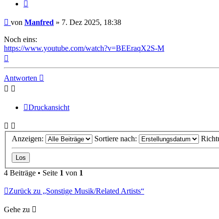
Zitieren
Beitrag
von
Manfred
»
7. Dez 2025, 18:38
Noch eins:
https://www.youtube.com/watch?v=BEEraqX2S-M
Nach
oben
Antworten
Druckansicht
Anzeigen:
Sortiere nach:
Richt
4 Beiträge • Seite
1
von
1
Zurück zu „Sonstige Musik/Related Artists“
Gehe zu