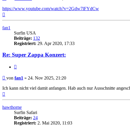
https://www.youtube.com/watch?v=2Gdw7lFYdCw
Nach
oben
fan1
Surfin USA
Beiträge:
132
Registriert:
29. Apr 2020, 17:33
Re: Super Zappa Konzert:
Zitieren
Beitrag
von
fan1
»
24. Nov 2025, 21:20
Ich kann nicht viel damit anfangen. Hab auch nur Ausschnitte angescha
Nach
oben
hawthorne
Surfin Safari
Beiträge:
24
Registriert:
2. Mai 2020, 11:03