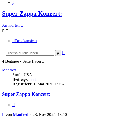
Suche
Super Zappa Konzert:
Antworten
Druckansicht
Erweiterte
Suche
Suche
4 Beiträge • Seite
1
von
1
Manfred
Surfin USA
Beiträge:
338
Registriert:
1. Mai 2020, 09:32
Super Zappa Konzert:
Zitieren
Beitrag
von
Manfred
»
23. Nov 2025, 18:50