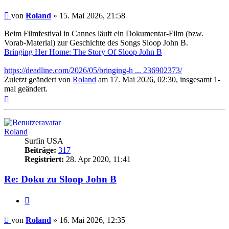
Beitrag
von
Roland
»
15. Mai 2026, 21:58
Beim Filmfestival in Cannes läuft ein Dokumentar-Film (bzw.
Vorab-Material) zur Geschichte des Songs Sloop John B.
Bringing Her Home: The Story Of Sloop John B
https://deadline.com/2026/05/bringing-h ... 236902373/
Zuletzt geändert von
Roland
am 17. Mai 2026, 02:30, insgesamt 1-
mal geändert.
Nach
oben
Roland
Surfin USA
Beiträge:
317
Registriert:
28. Apr 2020, 11:41
Re: Doku zu Sloop John B
Zitieren
Beitrag
von
Roland
»
16. Mai 2026, 12:35