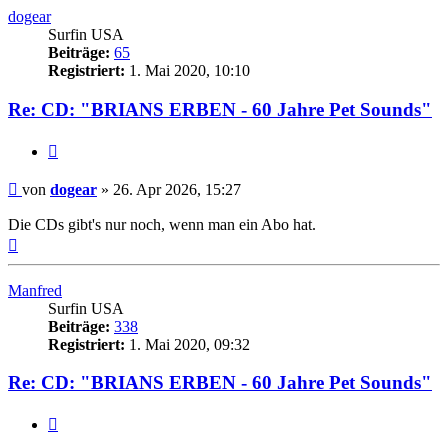
dogear
Surfin USA
Beiträge:
65
Registriert:
1. Mai 2020, 10:10
Re: CD: "BRIANS ERBEN - 60 Jahre Pet Sounds"
Zitieren
Beitrag
von
dogear
»
26. Apr 2026, 15:27
Die CDs gibt's nur noch, wenn man ein Abo hat.
Nach
oben
Manfred
Surfin USA
Beiträge:
338
Registriert:
1. Mai 2020, 09:32
Re: CD: "BRIANS ERBEN - 60 Jahre Pet Sounds"
Zitieren