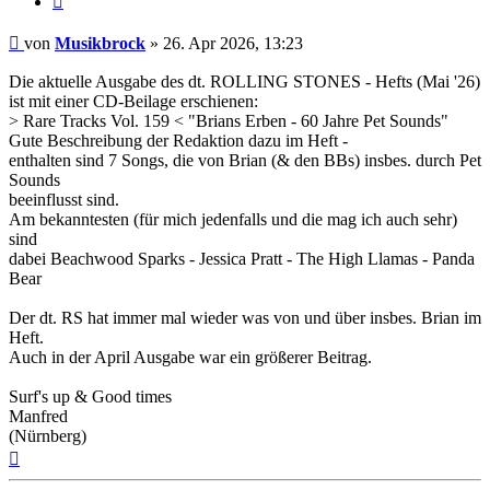
Beitrag
von
Musikbrock
»
26. Apr 2026, 13:23
Die aktuelle Ausgabe des dt. ROLLING STONES - Hefts (Mai '26)
ist mit einer CD-Beilage erschienen:
> Rare Tracks Vol. 159 < "Brians Erben - 60 Jahre Pet Sounds"
Gute Beschreibung der Redaktion dazu im Heft -
enthalten sind 7 Songs, die von Brian (& den BBs) insbes. durch Pet
Sounds
beeinflusst sind.
Am bekanntesten (für mich jedenfalls und die mag ich auch sehr)
sind
dabei Beachwood Sparks - Jessica Pratt - The High Llamas - Panda
Bear
Der dt. RS hat immer mal wieder was von und über insbes. Brian im
Heft.
Auch in der April Ausgabe war ein größerer Beitrag.
Surf's up & Good times
Manfred
(Nürnberg)
Nach
oben