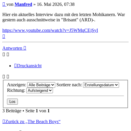
Beitrag
von
Manfred
»
16. Mai 2026, 07:38
Hier ein aktuelles Interview dazu mit den letzten Mohikanern. War
gestern auch ausschnittweise in "Brisant" (ARD)-.
https://www.youtube.com/watch?v=J5WMqCEjSyI
Nach
oben
Antworten
Druckansicht
Anzeigen:
Sortiere nach:
Richtung:
3 Beiträge • Seite
1
von
1
Zurück zu „The Beach Boys“