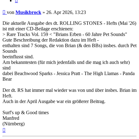
Beitrag
von
Musikbrock
»
26. Apr 2026, 13:23
Die aktuelle Ausgabe des dt. ROLLING STONES - Hefts (Mai '26)
ist mit einer CD-Beilage erschienen:
> Rare Tracks Vol. 159 < "Brians Erben - 60 Jahre Pet Sounds"
Gute Beschreibung der Redaktion dazu im Heft -
enthalten sind 7 Songs, die von Brian (& den BBs) insbes. durch Pet
Sounds
beeinflusst sind.
Am bekanntesten (für mich jedenfalls und die mag ich auch sehr)
sind
dabei Beachwood Sparks - Jessica Pratt - The High Llamas - Panda
Bear
Der dt. RS hat immer mal wieder was von und über insbes. Brian im
Heft.
Auch in der April Ausgabe war ein größerer Beitrag.
Surf's up & Good times
Manfred
(Nürnberg)
Nach
oben