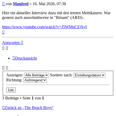
Beitrag
von
Manfred
»
16. Mai 2026, 07:38
Hier ein aktuelles Interview dazu mit den letzten Mohikanern. War
gestern auch ausschnittweise in "Brisant" (ARD)-.
https://www.youtube.com/watch?v=J5WMqCEjSyI
Nach
oben
Antworten
Druckansicht
Anzeigen:
Sortiere nach:
Richtung:
3 Beiträge • Seite
1
von
1
Zurück zu „The Beach Boys“