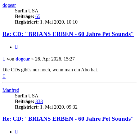
dogear
Surfin USA
Beiträge:
65
Registriert:
1. Mai 2020, 10:10
Re: CD: "BRIANS ERBEN - 60 Jahre Pet Sounds"
Zitieren
Beitrag
von
dogear
»
26. Apr 2026, 15:27
Die CDs gibt's nur noch, wenn man ein Abo hat.
Nach
oben
Manfred
Surfin USA
Beiträge:
338
Registriert:
1. Mai 2020, 09:32
Re: CD: "BRIANS ERBEN - 60 Jahre Pet Sounds"
Zitieren