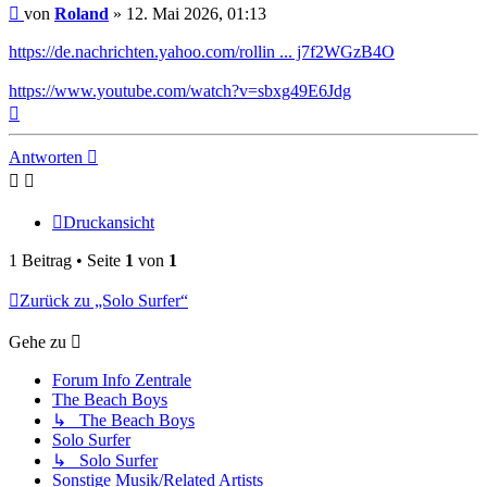
Beitrag
von
Roland
»
12. Mai 2026, 01:13
https://de.nachrichten.yahoo.com/rollin ... j7f2WGzB4O
https://www.youtube.com/watch?v=sbxg49E6Jdg
Nach
oben
Antworten
Druckansicht
1 Beitrag • Seite
1
von
1
Zurück zu „Solo Surfer“
Gehe zu
Forum Info Zentrale
The Beach Boys
↳ The Beach Boys
Solo Surfer
↳ Solo Surfer
Sonstige Musik/Related Artists