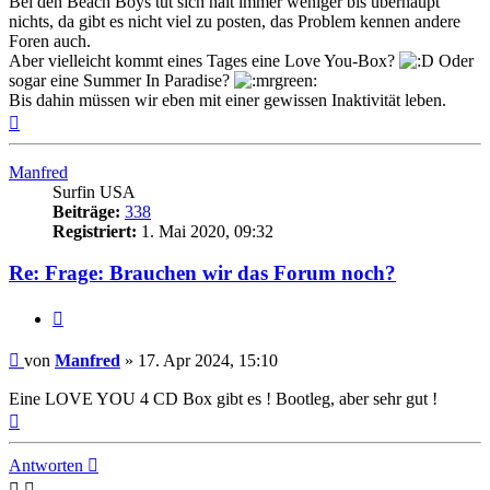
Bei den Beach Boys tut sich halt immer weniger bis überhaupt
nichts, da gibt es nicht viel zu posten, das Problem kennen andere
Foren auch.
Aber vielleicht kommt eines Tages eine Love You-Box?
Oder
sogar eine Summer In Paradise?
Bis dahin müssen wir eben mit einer gewissen Inaktivität leben.
Nach
oben
Manfred
Surfin USA
Beiträge:
338
Registriert:
1. Mai 2020, 09:32
Re: Frage: Brauchen wir das Forum noch?
Zitieren
Beitrag
von
Manfred
»
17. Apr 2024, 15:10
Eine LOVE YOU 4 CD Box gibt es ! Bootleg, aber sehr gut !
Nach
oben
Antworten