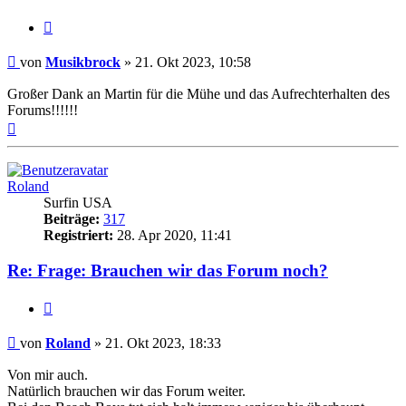
Zitieren
Beitrag
von
Musikbrock
»
21. Okt 2023, 10:58
Großer Dank an Martin für die Mühe und das Aufrechterhalten des
Forums!!!!!!
Nach
oben
Roland
Surfin USA
Beiträge:
317
Registriert:
28. Apr 2020, 11:41
Re: Frage: Brauchen wir das Forum noch?
Zitieren
Beitrag
von
Roland
»
21. Okt 2023, 18:33
Von mir auch.
Natürlich brauchen wir das Forum weiter.