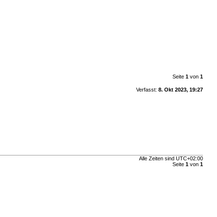
Seite
1
von
1
Verfasst:
8. Okt 2023, 19:27
Alle Zeiten sind
UTC+02:00
Seite
1
von
1