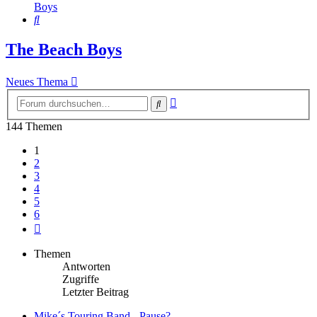
Boys
Suche
The Beach Boys
Neues Thema
Erweiterte
Suche
Suche
144 Themen
1
2
3
4
5
6
Nächste
Themen
Antworten
Zugriffe
Letzter Beitrag
Mike´s Touring Band - Pause?