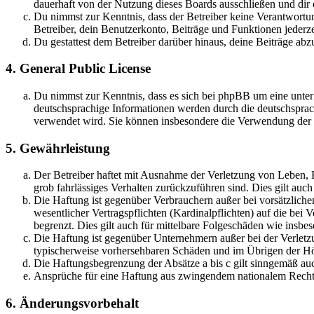
dauerhaft von der Nutzung dieses Boards ausschließen und dir e
Du nimmst zur Kenntnis, dass der Betreiber keine Verantwortung 
Betreiber, dein Benutzerkonto, Beiträge und Funktionen jederze
Du gestattest dem Betreiber darüber hinaus, deine Beiträge abz
4. General Public License
Du nimmst zur Kenntnis, dass es sich bei phpBB um eine unter
deutschsprachige Informationen werden durch die deutschsprac
verwendet wird. Sie können insbesondere die Verwendung der S
5. Gewährleistung
Der Betreiber haftet mit Ausnahme der Verletzung von Leben, Kö
grob fahrlässiges Verhalten zurückzuführen sind. Dies gilt au
Die Haftung ist gegenüber Verbrauchern außer bei vorsätzlich
wesentlicher Vertragspflichten (Kardinalpflichten) auf die be
begrenzt. Dies gilt auch für mittelbare Folgeschäden wie ins
Die Haftung ist gegenüber Unternehmern außer bei der Verletzu
typischerweise vorhersehbaren Schäden und im Übrigen der Höh
Die Haftungsbegrenzung der Absätze a bis c gilt sinngemäß auc
Ansprüche für eine Haftung aus zwingendem nationalem Recht 
6. Änderungsvorbehalt