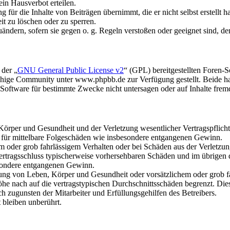
in Hausverbot erteilen.
für die Inhalte von Beiträgen übernimmt, die er nicht selbst erstellt 
it zu löschen oder zu sperren.
uändern, sofern sie gegen o. g. Regeln verstoßen oder geeignet sind, 
 der „
GNU General Public License v2
“ (GPL) bereitgestellten Foren
hige Community unter www.phpbb.de zur Verfügung gestellt. Beide hab
oftware für bestimmte Zwecke nicht untersagen oder auf Inhalte frem
rper und Gesundheit und der Verletzung wesentlicher Vertragspflichten
ch für mittelbare Folgeschäden wie insbesondere entgangenen Gewinn.
em oder grob fahrlässigem Verhalten oder bei Schäden aus der Verletz
i Vertragsschluss typischerweise vorhersehbaren Schäden und im übrigen
besondere entgangenen Gewinn.
ng von Leben, Körper und Gesundheit oder vorsätzlichem oder grob fah
e nach auf die vertragstypischen Durchschnittsschäden begrenzt. Dies
h zugunsten der Mitarbeiter und Erfüllungsgehilfen des Betreibers.
bleiben unberührt.