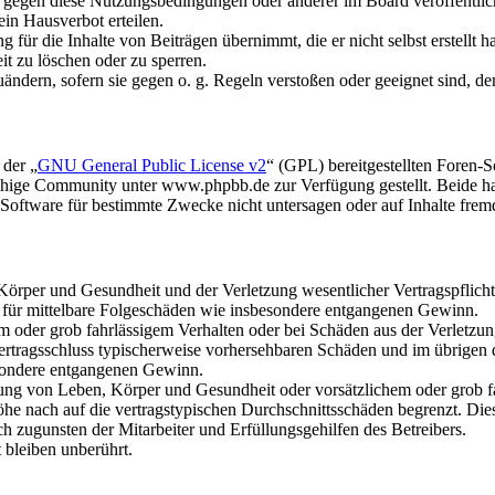
n gegen diese Nutzungsbedingungen oder anderer im Board veröffentli
in Hausverbot erteilen.
für die Inhalte von Beiträgen übernimmt, die er nicht selbst erstellt 
it zu löschen oder zu sperren.
uändern, sofern sie gegen o. g. Regeln verstoßen oder geeignet sind, 
 der „
GNU General Public License v2
“ (GPL) bereitgestellten Foren
hige Community unter www.phpbb.de zur Verfügung gestellt. Beide hab
oftware für bestimmte Zwecke nicht untersagen oder auf Inhalte frem
rper und Gesundheit und der Verletzung wesentlicher Vertragspflichten
ch für mittelbare Folgeschäden wie insbesondere entgangenen Gewinn.
em oder grob fahrlässigem Verhalten oder bei Schäden aus der Verletz
i Vertragsschluss typischerweise vorhersehbaren Schäden und im übrigen
besondere entgangenen Gewinn.
ng von Leben, Körper und Gesundheit oder vorsätzlichem oder grob fah
e nach auf die vertragstypischen Durchschnittsschäden begrenzt. Dies
h zugunsten der Mitarbeiter und Erfüllungsgehilfen des Betreibers.
bleiben unberührt.