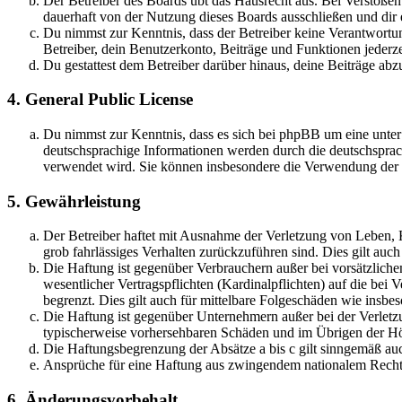
Der Betreiber des Boards übt das Hausrecht aus. Bei Verstöße
dauerhaft von der Nutzung dieses Boards ausschließen und dir e
Du nimmst zur Kenntnis, dass der Betreiber keine Verantwortung 
Betreiber, dein Benutzerkonto, Beiträge und Funktionen jederze
Du gestattest dem Betreiber darüber hinaus, deine Beiträge abz
4. General Public License
Du nimmst zur Kenntnis, dass es sich bei phpBB um eine unter
deutschsprachige Informationen werden durch die deutschsprac
verwendet wird. Sie können insbesondere die Verwendung der S
5. Gewährleistung
Der Betreiber haftet mit Ausnahme der Verletzung von Leben, Kö
grob fahrlässiges Verhalten zurückzuführen sind. Dies gilt au
Die Haftung ist gegenüber Verbrauchern außer bei vorsätzlich
wesentlicher Vertragspflichten (Kardinalpflichten) auf die be
begrenzt. Dies gilt auch für mittelbare Folgeschäden wie ins
Die Haftung ist gegenüber Unternehmern außer bei der Verletzu
typischerweise vorhersehbaren Schäden und im Übrigen der Höh
Die Haftungsbegrenzung der Absätze a bis c gilt sinngemäß auc
Ansprüche für eine Haftung aus zwingendem nationalem Recht 
6. Änderungsvorbehalt