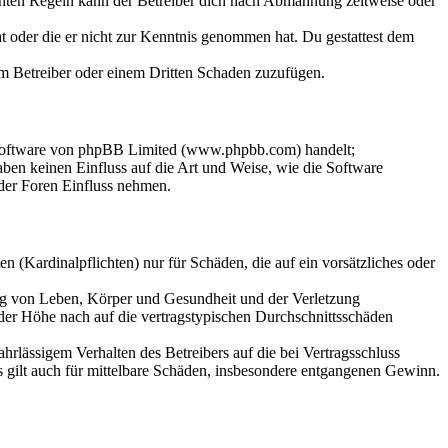
chten Regeln kann der Betreiber dich nach Abmahnung zeitweise oder
hat oder die er nicht zur Kenntnis genommen hat. Du gestattest dem
dem Betreiber oder einem Dritten Schaden zuzufügen.
-Software von phpBB Limited (www.phpbb.com) handelt;
en keinen Einfluss auf die Art und Weise, wie die Software
der Foren Einfluss nehmen.
 (Kardinalpflichten) nur für Schäden, die auf ein vorsätzliches oder
ung von Leben, Körper und Gesundheit und der Verletzung
 der Höhe nach auf die vertragstypischen Durchschnittsschäden
rlässigem Verhalten des Betreibers auf die bei Vertragsschluss
 gilt auch für mittelbare Schäden, insbesondere entgangenen Gewinn.