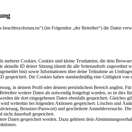
rung
ww.beachboysforum.eu“) (im Folgenden „der Betreiber“) die Daten ver
s mehrere Cookies. Cookies sind kleine Textdateien, die dein Browser 
ie aktuelle ID deiner Sitzung (damit dir alle Seitenaufrufe zugeordnet
angemeldet bist) sowie Informationen über deine Teilnahme an Umfragen
ID gespeichert. Die Cookies haben standardmäßig eine Gültigkeit von e
ierung, in deinem Profil oder deinem persönlichem Bereich angibst. Für
reiber weitere Daten als notwendig festgelegt wurden, so ist dies für 
 werden die dort eingegebenen Daten ebenfalls gespeichert. Gleiches gi
e wird weiterhin bei folgenden Aktionen gespeichert: Löschen und Änd
ktivierung, Benutzer-Passwort) und gescheiterte Anmeldeversuche. D
d nicht dauerhaft gespeichert.
eitere Daten gespeichert werden. Dazu gehören dein Abstimmungsverhal
nktionen.