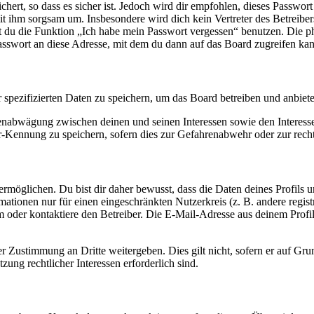
ert, so dass es sicher ist. Jedoch wird dir empfohlen, dieses Passwor
it ihm sorgsam um. Insbesondere wird dich kein Vertreter des Betreibe
nst du die Funktion „Ich habe mein Passwort vergessen“ benutzen. Di
asswort an diese Adresse, mit dem du dann auf das Board zugreifen kan
r spezifizierten Daten zu speichern, um das Board betreiben und anbiet
ssenabwägung zwischen deinen und seinen Interessen sowie den Interes
-Kennung zu speichern, sofern dies zur Gefahrenabwehr oder zur recht
möglichen. Du bist dir daher bewusst, dass die Daten deines Profils und
mationen nur für einen eingeschränkten Nutzerkreis (z. B. andere regist
oder kontaktiere den Betreiber. Die E-Mail-Adresse aus deinem Profil 
r Zustimmung an Dritte weitergeben. Dies gilt nicht, sofern er auf Gr
zung rechtlicher Interessen erforderlich sind.