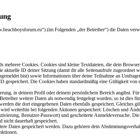
rung
ww.beachboysforum.eu“) (im Folgenden „der Betreiber“) die Daten ver
s mehrere Cookies. Cookies sind kleine Textdateien, die dein Browser 
ie aktuelle ID deiner Sitzung (damit dir alle Seitenaufrufe zugeordnet
angemeldet bist) sowie Informationen über deine Teilnahme an Umfragen
ID gespeichert. Die Cookies haben standardmäßig eine Gültigkeit von e
ierung, in deinem Profil oder deinem persönlichem Bereich angibst. Für
reiber weitere Daten als notwendig festgelegt wurden, so ist dies für 
 werden die dort eingegebenen Daten ebenfalls gespeichert. Gleiches gi
e wird weiterhin bei folgenden Aktionen gespeichert: Löschen und Änd
ktivierung, Benutzer-Passwort) und gescheiterte Anmeldeversuche. D
d nicht dauerhaft gespeichert.
eitere Daten gespeichert werden. Dazu gehören dein Abstimmungsverhal
nktionen.