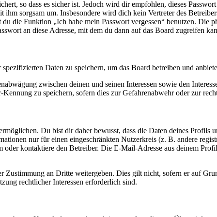
ert, so dass es sicher ist. Jedoch wird dir empfohlen, dieses Passwor
it ihm sorgsam um. Insbesondere wird dich kein Vertreter des Betreibe
nst du die Funktion „Ich habe mein Passwort vergessen“ benutzen. Di
asswort an diese Adresse, mit dem du dann auf das Board zugreifen kan
r spezifizierten Daten zu speichern, um das Board betreiben und anbiet
ssenabwägung zwischen deinen und seinen Interessen sowie den Interes
-Kennung zu speichern, sofern dies zur Gefahrenabwehr oder zur recht
möglichen. Du bist dir daher bewusst, dass die Daten deines Profils und
mationen nur für einen eingeschränkten Nutzerkreis (z. B. andere regist
oder kontaktiere den Betreiber. Die E-Mail-Adresse aus deinem Profil 
r Zustimmung an Dritte weitergeben. Dies gilt nicht, sofern er auf Gr
zung rechtlicher Interessen erforderlich sind.