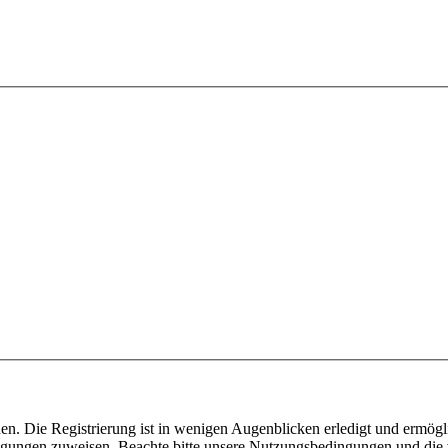
n. Die Registrierung ist in wenigen Augenblicken erledigt und ermögli
tigungen zuweisen. Beachte bitte unsere Nutzungsbedingungen und die v