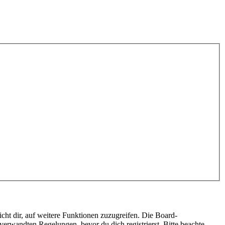
cht dir, auf weitere Funktionen zuzugreifen. Die Board-
erwandten Regelungen, bevor du dich registrierst. Bitte beachte