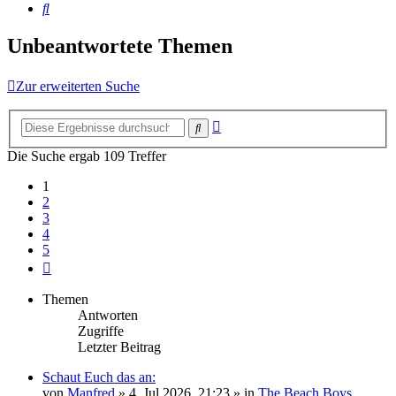
Suche
Unbeantwortete Themen
Zur erweiterten Suche
Erweiterte
Suche
Suche
Die Suche ergab 109 Treffer
1
2
3
4
5
Nächste
Themen
Antworten
Zugriffe
Letzter Beitrag
Schaut Euch das an:
von
Manfred
» 4. Jul 2026, 21:23 » in
The Beach Boys