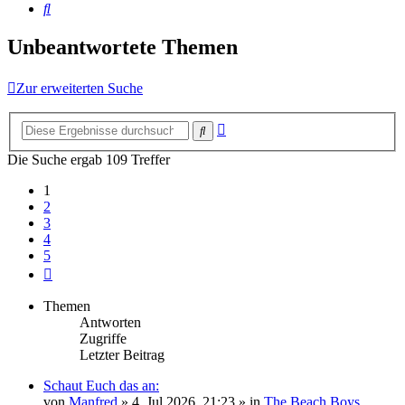
Suche
Unbeantwortete Themen
Zur erweiterten Suche
Erweiterte
Suche
Suche
Die Suche ergab 109 Treffer
1
2
3
4
5
Nächste
Themen
Antworten
Zugriffe
Letzter Beitrag
Schaut Euch das an:
von
Manfred
» 4. Jul 2026, 21:23 » in
The Beach Boys