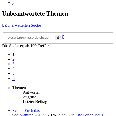
Suche
Unbeantwortete Themen
Zur erweiterten Suche
Erweiterte
Suche
Suche
Die Suche ergab 109 Treffer
1
2
3
4
5
Nächste
Themen
Antworten
Zugriffe
Letzter Beitrag
Schaut Euch das an:
von
Manfred
» 4. Jul 2026, 21:23 » in
The Beach Boys