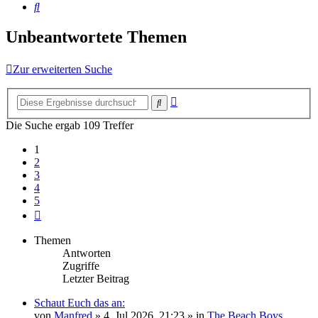
Suche
Unbeantwortete Themen
Zur erweiterten Suche
Erweiterte
Suche
Suche
Die Suche ergab 109 Treffer
1
2
3
4
5
Nächste
Themen
Antworten
Zugriffe
Letzter Beitrag
Schaut Euch das an:
von
Manfred
» 4. Jul 2026, 21:23 » in
The Beach Boys