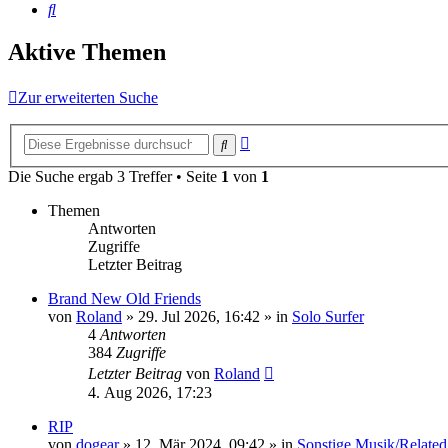
Suche
Aktive Themen
Zur erweiterten Suche
Erweiterte
Suche
Suche
Die Suche ergab 3 Treffer • Seite
1
von
1
Themen
Antworten
Zugriffe
Letzter Beitrag
Brand New Old Friends
von
Roland
» 29. Jul 2026, 16:42 » in
Solo Surfer
4
Antworten
384
Zugriffe
Letzter Beitrag
von
Roland
4. Aug 2026, 17:23
RIP
von
dogear
» 12. Mär 2024, 09:42 » in
Sonstige Musik/Related 