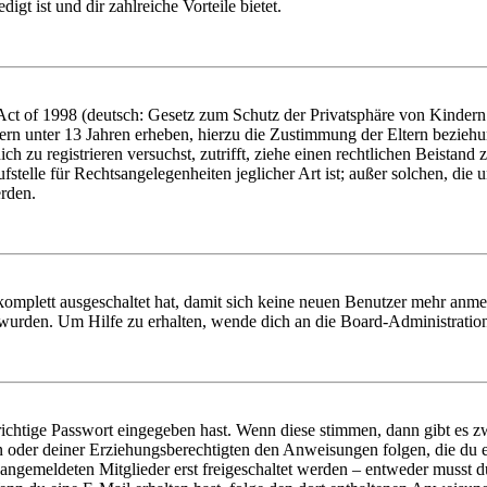
igt ist und dir zahlreiche Vorteile bietet.
t of 1998 (deutsch: Gesetz zum Schutz der Privatsphäre von Kindern i
ern unter 13 Jahren erheben, hierzu die Zustimmung der Eltern bezieh
dich zu registrieren versuchst, zutrifft, ziehe einen rechtlichen Beista
stelle für Rechtsangelegenheiten jeglicher Art ist; außer solchen, die
erden.
 komplett ausgeschaltet hat, damit sich keine neuen Benutzer mehr anm
 wurden. Um Hilfe zu erhalten, wende dich an die Board-Administratio
richtige Passwort eingegeben hast. Wenn diese stimmen, dann gibt es
ern oder deiner Erziehungsberechtigten den Anweisungen folgen, die du e
 angemeldeten Mitglieder erst freigeschaltet werden – entweder musst du