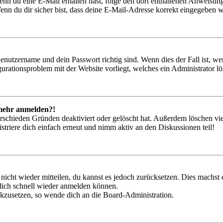
. Wenn du eine E-Mail erhalten hast, folge den dort enthaltenen Anweis
nn du dir sicher bist, dass deine E-Mail-Adresse korrekt eingegeben w
Benutzername und dein Passwort richtig sind. Wenn dies der Fall ist, w
igurationsproblem mit der Website vorliegt, welches ein Administrator l
t mehr anmelden?!
rschieden Gründen deaktiviert oder gelöscht hat. Außerdem löschen vie
triere dich einfach erneut und nimm aktiv an den Diskussionen teil!
 nicht wieder mitteilen, du kannst es jedoch zurücksetzen. Dies machs
 dich schnell wieder anmelden können.
ückzusetzen, so wende dich an die Board-Administration.